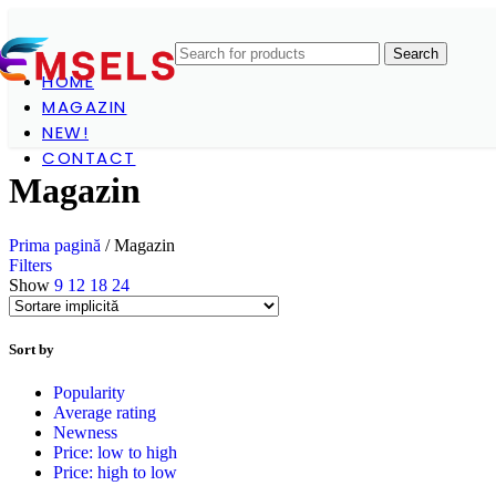
Search
HOME
MAGAZIN
NEW!
CONTACT
Magazin
Prima pagină
/
Magazin
Filters
Show
9
12
18
24
Sort by
Popularity
Average rating
Newness
Price: low to high
Price: high to low