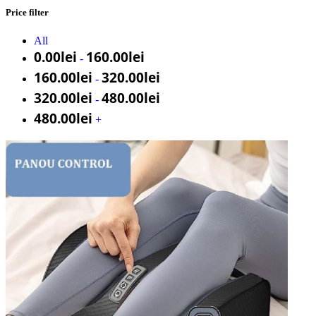
Price filter
All
0.00
lei
160.00
lei
-
160.00
lei
320.00
lei
-
320.00
lei
480.00
lei
-
480.00
lei
+