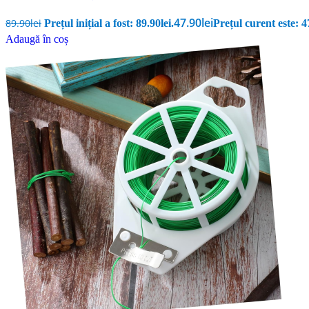
47.90
lei
89.90
lei
Prețul inițial a fost: 89.90lei.
Prețul curent este: 47
Adaugă în coș