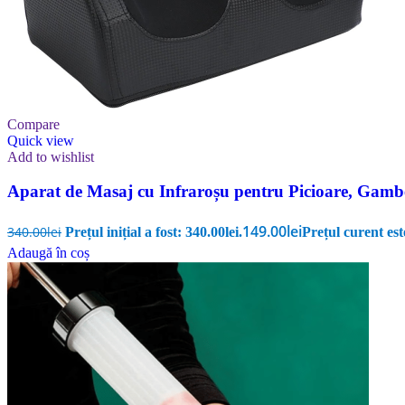
Compare
Quick view
Add to wishlist
Aparat de Masaj cu Infraroșu pentru Picioare, Gambe
149.00
lei
340.00
lei
Prețul inițial a fost: 340.00lei.
Prețul curent est
Adaugă în coș