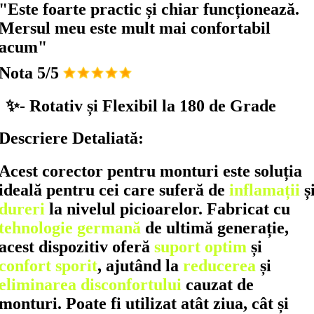
"Este foarte practic și chiar funcționează.
Mersul meu este mult mai confortabil
acum"
Nota 5/5
✨- Rotativ și Flexibil la 180 de Grade
Descriere Detaliată:
Acest corector pentru monturi este soluția
ideală pentru cei care suferă de
inflamații
ș
dureri
la nivelul picioarelor. Fabricat cu
tehnologie germană
de ultimă generație,
acest dispozitiv oferă
suport optim
și
confort sporit
, ajutând la
reducerea
și
eliminarea disconfortului
cauzat de
monturi. Poate fi utilizat atât ziua, cât și