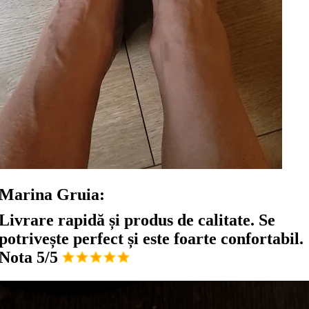
Marina Gruia:
Livrare rapidă și produs de calitate. Se
potrivește perfect și este foarte confortabil.
Nota 5/5