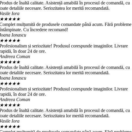
Produs de înaltă calitate. Asistență amabilă în procesul de comandă, cu
toate detaliile necesare. Seriozitatea lor merită recomandată.
Vasile Iora
★
★
★
★
★
Complet mulțumită de produsele comandate până acum. Fără probleme
întâmpinate. Cu încredere recomand!
Ioana Ionascu
★
★
★
★
★
Profesionalism și seriozitate! Produsul corespunde imaginilor. Livrare
rapidă, în doar 24 de ore.
Andreea Coman
★
★
★
★
★
Produs de înaltă calitate. Asistență amabilă în procesul de comandă, cu
toate detaliile necesare. Seriozitatea lor merită recomandată.
Ioana Ionascu
★
★
★
★
★
Profesionalism și seriozitate! Produsul corespunde imaginilor. Livrare
rapidă, în doar 24 de ore.
Andreea Coman
★
★
★
★
★
Produs de înaltă calitate. Asistență amabilă în procesul de comandă, cu
toate detaliile necesare. Seriozitatea lor merită recomandată.
Vasile Iora
★
★
★
★
★
Complet mulțumită de produsele comandate până acum. Fără probleme