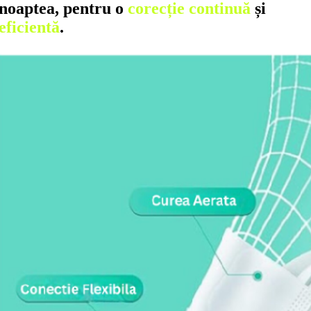
noaptea, pentru o
corecție continuă
și
eficientă
.