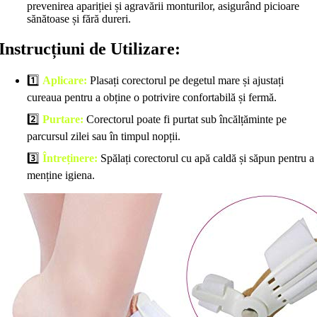
prevenirea apariției și agravării monturilor, asigurând picioare
sănătoase și fără dureri.
Instrucțiuni de Utilizare:
1️⃣
Aplicare:
Plasați corectorul pe degetul mare și ajustați
cureaua pentru a obține o potrivire confortabilă și fermă.
2️⃣
Purtare:
Corectorul poate fi purtat sub încălțăminte pe
parcursul zilei sau în timpul nopții.
3️⃣
Întreținere:
Spălați corectorul cu apă caldă și săpun pentru a
menține igiena.