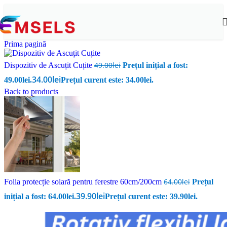
Prima pagină
49.00
lei
Dispozitiv de Ascuțit Cuțite
Prețul inițial a fost:
34.00
lei
49.00lei.
Prețul curent este: 34.00lei.
Back to products
64.00
lei
Folia protecție solară pentru ferestre 60cm/200cm
Prețul
39.90
lei
inițial a fost: 64.00lei.
Prețul curent este: 39.90lei.