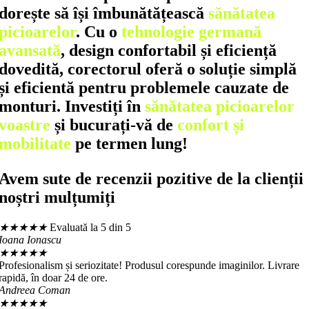
dorește să își îmbunătățească
sănătatea
picioarelor
. Cu o
tehnologie germană
avansată
, design confortabil și eficiență
dovedită, corectorul oferă o soluție simplă
și eficientă pentru problemele cauzate de
monturi. Investiți în
sănătatea picioarelor
voastre
și bucurați-vă de
confort și
mobilitate
pe termen lung!
Avem sute de recenzii pozitive de la clienții
noștri mulțumiți
★
★
★
★
★
Evaluată la 5 din 5
Ioana Ionascu
★
★
★
★
★
Profesionalism și seriozitate! Produsul corespunde imaginilor. Livrare
rapidă, în doar 24 de ore.
Andreea Coman
★
★
★
★
★