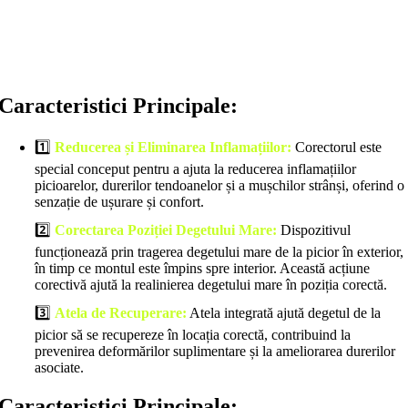
Caracteristici Principale:
1️⃣
Reducerea și Eliminarea Inflamațiilor:
Corectorul este
special conceput pentru a ajuta la reducerea inflamațiilor
picioarelor, durerilor tendoanelor și a mușchilor strânși, oferind o
senzație de ușurare și confort.
2️⃣
Corectarea Poziției Degetului Mare:
Dispozitivul
funcționează prin tragerea degetului mare de la picior în exterior,
în timp ce montul este împins spre interior. Această acțiune
corectivă ajută la realinierea degetului mare în poziția corectă.
3️⃣
Atela de Recuperare:
Atela integrată ajută degetul de la
picior să se recupereze în locația corectă, contribuind la
prevenirea deformărilor suplimentare și la ameliorarea durerilor
asociate.
Caracteristici Principale: