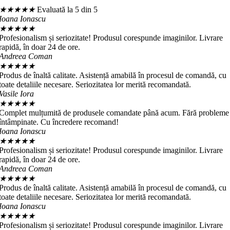
★
★
★
★
★
Evaluată la 5 din 5
Ioana Ionascu
★
★
★
★
★
Profesionalism și seriozitate! Produsul corespunde imaginilor. Livrare
rapidă, în doar 24 de ore.
Andreea Coman
★
★
★
★
★
Produs de înaltă calitate. Asistență amabilă în procesul de comandă, cu
toate detaliile necesare. Seriozitatea lor merită recomandată.
Vasile Iora
★
★
★
★
★
Complet mulțumită de produsele comandate până acum. Fără probleme
întâmpinate. Cu încredere recomand!
Ioana Ionascu
★
★
★
★
★
Profesionalism și seriozitate! Produsul corespunde imaginilor. Livrare
rapidă, în doar 24 de ore.
Andreea Coman
★
★
★
★
★
Produs de înaltă calitate. Asistență amabilă în procesul de comandă, cu
toate detaliile necesare. Seriozitatea lor merită recomandată.
Ioana Ionascu
★
★
★
★
★
Profesionalism și seriozitate! Produsul corespunde imaginilor. Livrare