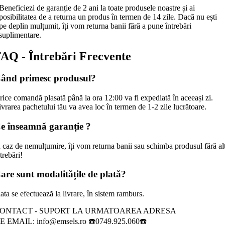
Beneficiezi de garanție de 2 ani la toate produsele noastre și ai
posibilitatea de a returna un produs în termen de 14 zile. Dacă nu ești
pe deplin mulțumit, îți vom returna banii fără a pune întrebări
suplimentare.
AQ - Întrebări Frecvente
ând primesc produsul?
rice comandă plasată până la ora 12:00 va fi expediată în aceeași zi.
ivrarea pachetului tău va avea loc în termen de 1-2 zile lucrătoare.
e înseamnă garanție ?
n caz de nemulțumire, îți vom returna banii sau schimba produsul fără al
trebări!
are sunt modalitățile de plată?
ata se efectuează la livrare, în sistem ramburs.
ONTACT - SUPORT LA URMATOAREA ADRESA
E EMAIL: info@emsels.ro ☎️0749.925.060☎️