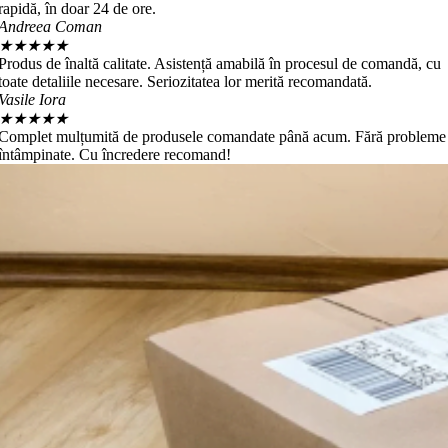
rapidă, în doar 24 de ore.
Andreea Coman
★
★
★
★
★
Produs de înaltă calitate. Asistență amabilă în procesul de comandă, cu
toate detaliile necesare. Seriozitatea lor merită recomandată.
Vasile Iora
★
★
★
★
★
Complet mulțumită de produsele comandate până acum. Fără probleme
întâmpinate. Cu încredere recomand!