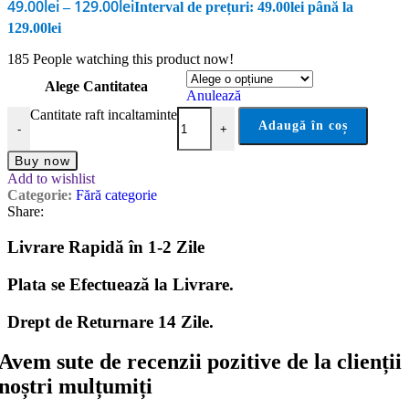
49.00
lei
129.00
lei
–
Interval de prețuri: 49.00lei până la
129.00lei
185
People watching this product now!
Alege Cantitatea
Anulează
Cantitate raft incaltaminte
Adaugă în coș
-
+
Buy now
Add to wishlist
Categorie:
Fără categorie
Share:
Livrare Rapidă în 1-2 Zile
Plata se Efectuează la Livrare.
Drept de Returnare 14 Zile.
Avem sute de recenzii pozitive de la clienții
noștri mulțumiți