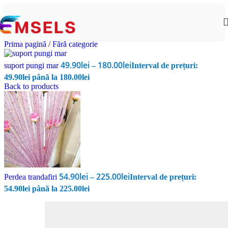
Prima pagină
/
Fără categorie
49.90
lei
180.00
lei
suport pungi mar
–
Interval de prețuri:
49.90lei până la 180.00lei
Back to products
54.90
lei
225.00
lei
Perdea trandafiri
–
Interval de prețuri:
54.90lei până la 225.00lei