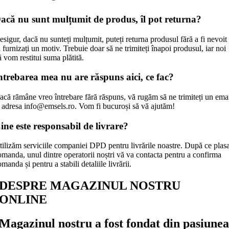
acă nu sunt mulțumit de produs, îl pot returna?
esigur, dacă nu sunteți mulțumit, puteți returna produsul fără a fi nevoit
 furnizați un motiv. Trebuie doar să ne trimiteți înapoi produsul, iar noi
ă vom restitui suma plătită.
ntrebarea mea nu are răspuns aici, ce fac?
acă rămâne vreo întrebare fără răspuns, vă rugăm să ne trimiteți un ema
a adresa info@emsels.ro. Vom fi bucuroși să vă ajutăm!
ine este responsabil de livrare?
tilizăm serviciile companiei DPD pentru livrările noastre. După ce plasa
omanda, unul dintre operatorii noștri vă va contacta pentru a confirma
manda și pentru a stabili detaliile livrării.
DESPRE MAGAZINUL NOSTRU
ONLINE
Magazinul nostru a fost fondat din pasiunea