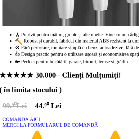
🧹 Potrivit pentru mături, greble și alte unelte. Vine cu un cârl
Robust și durabil, fabricat din material ABS rezistent la umi
🚫 Fără perforare, montare simplă cu benzi autoadezive, fără det
👍 Design practic pentru o utilizare ușoară și economisirea spați
🏡 Perfect pentru bucătării, garaje, birouri, terase și grădin
★★★★★ 30.000+ Clienți Mulțumiți!
( în limita stocului )
99.⁹⁰Lei
44.⁹⁰ Lei
COMANDĂ AICI
MERGI LA FORMULARUL DE COMANDĂ