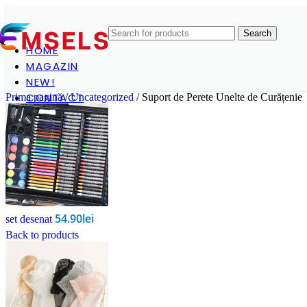
Search
HOME
MAGAZIN
NEW!
CONTACT
Prima pagină
/
Uncategorized
/
Suport de Perete Unelte de Curățenie
54.90
lei
set desenat
Back to products