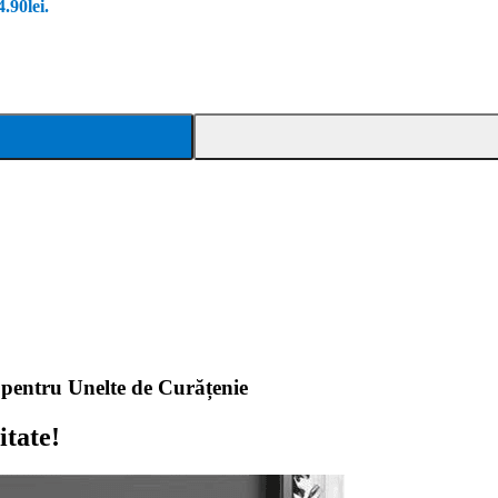
.90lei.
 pentru
Unelte de Curățenie
itate!