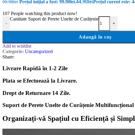
44.90
lei
99.90
lei
Prețul inițial a fost: 99.90lei.
Prețul curent este: 44
107
People watching this product now!
Cantitate Suport de Perete Unelte de Curățenie
-
+
Adaugă în coș
Add to wishlist
Categorie:
Uncategorized
Share:
Livrare Rapidă în 1-2 Zile
Plata se Efectuează la Livrare.
Drept de Returnare 14 Zile.
Suport de Perete Unelte de Curățenie
Multifuncțional
Organizați-vă Spațiul cu Eficiență și Simpl