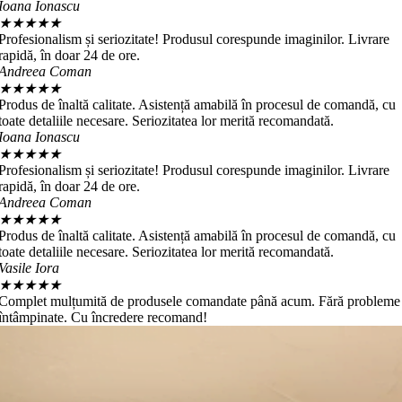
Ioana Ionascu
★
★
★
★
★
Profesionalism și seriozitate! Produsul corespunde imaginilor. Livrare
rapidă, în doar 24 de ore.
Andreea Coman
★
★
★
★
★
Produs de înaltă calitate. Asistență amabilă în procesul de comandă, cu
toate detaliile necesare. Seriozitatea lor merită recomandată.
Ioana Ionascu
★
★
★
★
★
Profesionalism și seriozitate! Produsul corespunde imaginilor. Livrare
rapidă, în doar 24 de ore.
Andreea Coman
★
★
★
★
★
Produs de înaltă calitate. Asistență amabilă în procesul de comandă, cu
toate detaliile necesare. Seriozitatea lor merită recomandată.
Vasile Iora
★
★
★
★
★
Complet mulțumită de produsele comandate până acum. Fără probleme
întâmpinate. Cu încredere recomand!