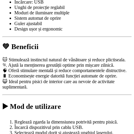
Încărcare: USB
Unghi de proiecție reglabil
Moduri de iluminare multiple
Sistem automat de oprire
Guler ajustabil
Design ușor și ergonomic
💚 Beneficii
🐱 Stimulează instinctul natural de vânătoare și reduce plictiseala.
🏃 Ajută la menținerea greutății optime prin mișcare zilnică.
🧠 Oferă stimulare mentală și reduce comportamentele distructive.
🔋 Economisește energie datorită funcției automate de oprire.
😺 Ideal pentru pisici de interior care au nevoie de activitate
suplimentară.
▶️ Mod de utilizare
Reglează zgarda la dimensiunea potrivită pentru pisică.
Încarcă dispozitivul prin cablu USB.
Selectează modul dorit și ajustează unghiul laserului.