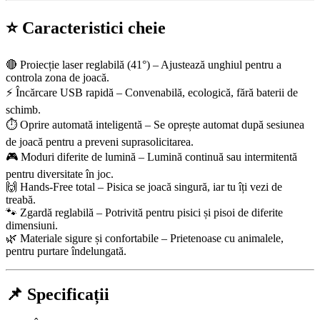
⭐ Caracteristici cheie
🔴
Proiecție laser reglabilă (41°)
– Ajustează unghiul pentru a
controla zona de joacă.
⚡
Încărcare USB rapidă
– Convenabilă, ecologică, fără baterii de
schimb.
⏱
Oprire automată inteligentă
– Se oprește automat după sesiunea
de joacă pentru a preveni suprasolicitarea.
🎮
Moduri diferite de lumină
– Lumină continuă sau intermitentă
pentru diversitate în joc.
🙌
Hands-Free total
– Pisica se joacă singură, iar tu îți vezi de
treabă.
🐾
Zgardă reglabilă
– Potrivită pentru pisici și pisoi de diferite
dimensiuni.
🌿
Materiale sigure și confortabile
– Prietenoase cu animalele,
pentru purtare îndelungată.
📌 Specificații