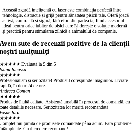
Această zgardă inteligentă cu laser este combinația perfectă între
tehnologie, distracție și grijă pentru sănătatea pisicii tale. Oferă joacă
activă, controlată și sigură, fără efort din partea ta, fiind accesoriul
ideal pentru orice iubitor de pisici care își dorește o soluție modernă
și practică pentru stimularea zilnică a animalului de companie.
Avem sute de recenzii pozitive de la clienții
noștri mulțumiți
★
★
★
★
★
Evaluată la 5 din 5
Ioana Ionascu
★
★
★
★
★
Profesionalism și seriozitate! Produsul corespunde imaginilor. Livrare
rapidă, în doar 24 de ore.
Andreea Coman
★
★
★
★
★
Produs de înaltă calitate. Asistență amabilă în procesul de comandă, cu
toate detaliile necesare. Seriozitatea lor merită recomandată.
Vasile Iora
★
★
★
★
★
Complet mulțumită de produsele comandate până acum. Fără probleme
întâmpinate. Cu încredere recomand!