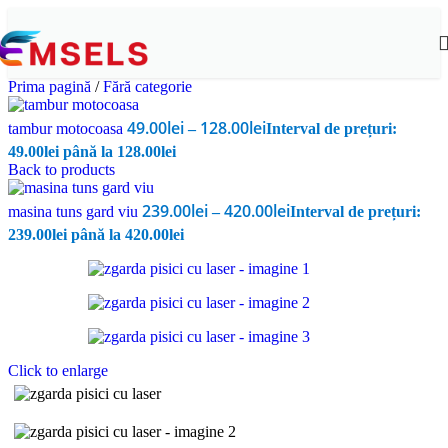
Prima pagină
/
Fără categorie
49.00
lei
128.00
lei
tambur motocoasa
–
Interval de prețuri:
49.00lei până la 128.00lei
Back to products
239.00
lei
420.00
lei
masina tuns gard viu
–
Interval de prețuri:
239.00lei până la 420.00lei
Click to enlarge