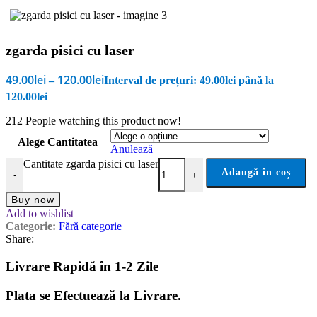
zgarda pisici cu laser
49.00
lei
120.00
lei
–
Interval de prețuri: 49.00lei până la
120.00lei
212
People watching this product now!
Alege Cantitatea
Anulează
Cantitate zgarda pisici cu laser
Adaugă în coș
-
+
Buy now
Add to wishlist
Categorie:
Fără categorie
Share:
Livrare Rapidă în 1-2 Zile
Plata se Efectuează la Livrare.