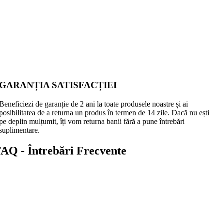
GARANȚIA SATISFACȚIEI
Beneficiezi de garanție de 2 ani la toate produsele noastre și ai
posibilitatea de a returna un produs în termen de 14 zile. Dacă nu ești
pe deplin mulțumit, îți vom returna banii fără a pune întrebări
suplimentare.
AQ - Întrebări Frecvente
ând primesc produsul?
rice comandă plasată până la ora 12:00 va fi expediată în aceeași zi.
ivrarea pachetului tău va avea loc în termen de 1-2 zile lucrătoare.